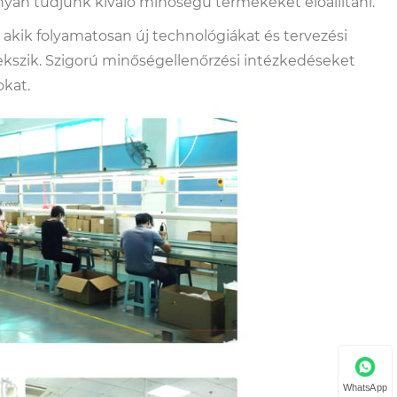
nyan tudjunk kiváló minőségű termékeket előállítani.
akik folyamatosan új technológiákat és tervezési
ekszik. Szigorú minőségellenőrzési intézkedéseket
kat.
WhatsApp