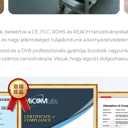
k, beleértve a CE, FCC, ROHS és REACH tanúsítványokat. 
 és nagy jelentőséget tulajdonítunk a környezetvédel
szó és a DVB professzionális gyártója, büszkék vagyunk
 és számos tanúsítványra. Várjuk, hogy együtt dolgozha