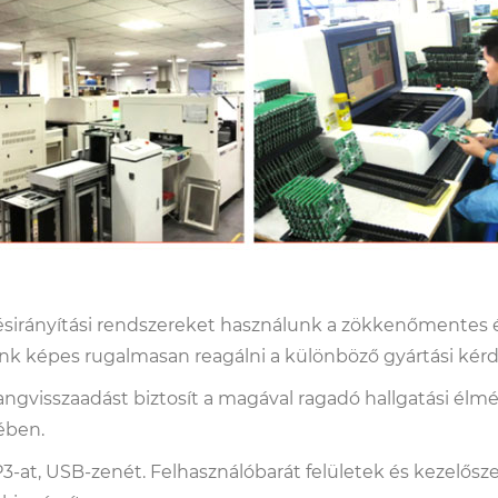
lésirányítási rendszereket használunk a zökkenőmentes é
k képes rugalmasan reagálni a különböző gyártási kérdés
visszaadást biztosít a magával ragadó hallgatási élmé
ében.
P3-at, USB-zenét. Felhasználóbarát felületek és kezelősze