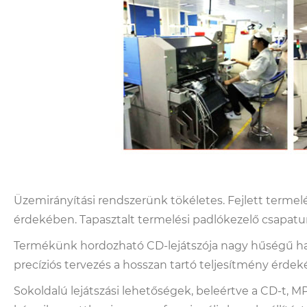
Üzemirányítási rendszerünk tökéletes. Fejlett terme
érdekében. Tapasztalt termelési padlókezelő csapatun
Termékünk hordozható CD-lejátszója nagy hűségű hang
precíziós tervezés a hosszan tartó teljesítmény érdek
Sokoldalú lejátszási lehetőségek, beleértve a CD-t, M