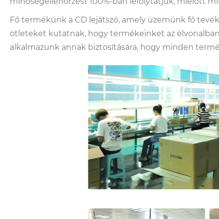
minőségellenőrzést 100%-ban lefolytatjuk, mielőtt mi
Fő termékünk a CD lejátszó, amely üzemünk fő tevéken
ötleteket kutatnak, hogy termékeinket az élvonalban
alkalmazunk annak biztosítására, hogy minden term