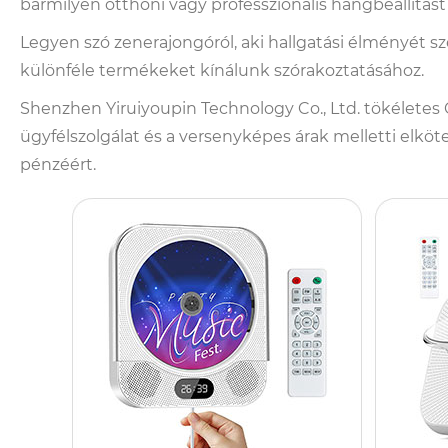
bármilyen otthoni vagy professzionális hangbeállítást 
Legyen szó zenerajongóról, aki hallgatási élményét s
különféle termékeket kínálunk szórakoztatásához.
Shenzhen Yiruiyoupin Technology Co., Ltd. tökéletes 
ügyfélszolgálat és a versenyképes árak melletti elk
pénzéért.