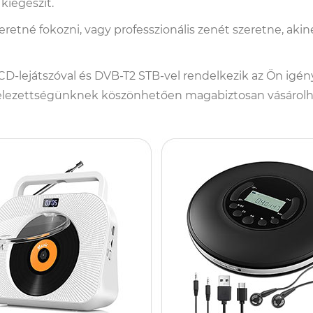
kiegészít.
zeretné fokozni, vagy professzionális zenét szeretne, 
CD-lejátszóval és DVB-T2 STB-vel rendelkezik az Ön igén
ötelezettségünknek köszönhetően magabiztosan vásárolhat