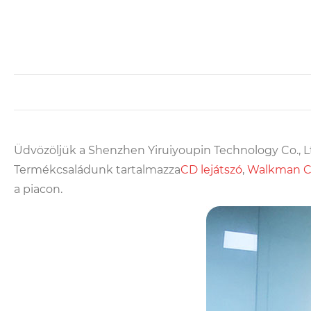
Üdvözöljük a Shenzhen Yiruiyoupin Technology Co., Lt
Termékcsaládunk tartalmazza
CD lejátszó
,
Walkman CD
a piacon.