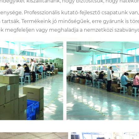
ndegyiket kiszállítanánk, hogy biztosítsuk, hogy hatéko
ysége. Professzionális kutató-fejlesztő csapatunk van, 
 tartsák. Termékeink jó minőségűek, erre gyárunk is tör
ék megfeleljen vagy meghaladja a nemzetközi szabványo