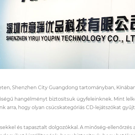
ületen, Shenzhen City Guangdong tartományban, Kínában
ségű hangélményt biztosítsuk ügyfeleinknek. Mint lelke
ünk arra, hogy olyan csúcskategóriás CD-lejátszókat gyűj
sekkel és tapasztalt dolgozókkal. A minőség-ellenőrzés 