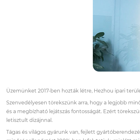
Üzemünket 2017-ben hozták létre, Hezhou ipari ter
Szenvedélyesen törekszünk arra, hogy a legjobb minő
és a megbízható lejátszás fontosságát. Ezért töreksz
letisztult dizájnnal.
Tágas és világos gyárunk van, fejlett gyártóberendezé