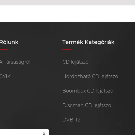
Rólunk
Termék Kategóriák
A Társaságról
CD lejátszó
GYIK
Hordozható CD lejátszó
Boombox CD lejátszó
Discman CD lejátszó
DVB-T2
X