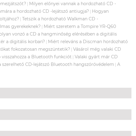
emezjátszót?
Milyen előnyei vannak a hordozható CD -
|
ámára a hordozható CD -lejátszó antiugja?
Hogyan
|
oltjához?
Tetszik a hordozható Walkman CD -
|
kalmas gyerekeknek?
Miért szeretem a Tompire YR-Q60
|
lyan vonzó a CD a hangminőség elérésében a digitális
ér a digitális korban?
Miért releváns a Discman hordozható
|
szókat fokozatosan megszüntetik?
Vásárol még valaki CD
|
ó visszahozza a Bluetooth funkciót
Valaki gyárt már CD
|
a szerelhető CD-lejátszó Bluetooth hangszóróvédelem
A
|