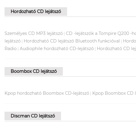
Hordozható CD lejátszó
Személyes CD MP3 lejátszó
CD -lejátszók a Tompire Q200 -h
|
lejátszó
Hordozható CD lejátszó Bluetooth funkcióval
Hordo
|
|
Radio
Audiophile hordozható CD-lejátszó
Hordozható CD lej
|
|
Boombox CD lejátszó
Kpop hordozható Boombox CD-lejátszó
Kpop Boombox CD l
|
Discman CD lejátszó