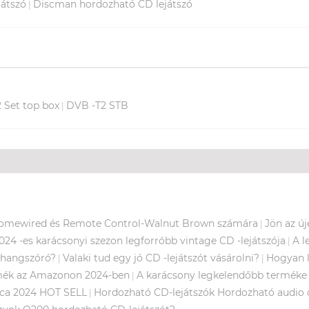
átszó
Discman hordozható CD lejátszó
|
 Set top box
DVB -T2 STB
|
o Homewired és Remote Control-Walnut Brown számára
Jön az ú
|
024 -es karácsonyi szezon legforróbb vintage CD -lejátszója
A l
|
h hangszóró?
Valaki tud egy jó CD -lejátszót vásárolni?
Hogyan l
|
|
rmék az Amazonon 2024-ben
A karácsony legkelendőbb terméke 
|
iaca 2024 HOT SELL
Hordozható CD-lejátszók Hordozható audio o
|