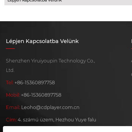
Lépjen Kapcsolatba Velünk
Shenzhen Yiruiyoupin Technology Co.,
Ltd.
Tel:
+86-15360897758
Mobil:
+86-15360897758
Email:
Leoho@cdplayer.com.cn
Cím:
4. számú üzem, Hezhou Yuye falu
ipari zóna, Hezhou közösség, Baoan