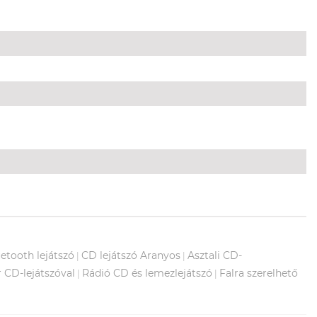
etooth lejátszó
CD lejátszó Aranyos
Asztali CD-
|
|
r CD-lejátszóval
Rádió CD és lemezlejátszó
Falra szerelhető
|
|