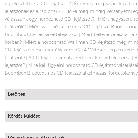
újjáélesztették a CD -lejátszót?
Érdemes megvásárolni a hordo
|
lejátszónak és a rádiónak?
Tud -e még mindig versenyezni e
|
válasszunk egy hordozható CD -lejátszót?
Miért nagyszerű t
|
lejátszók?
Miért van még értelme a CD -lejátszó Boomboxnak
|
Boombox CD-t és kazettalejátszót
Miért kellene választania 
|
korban?
Miért a hordozható Walkman CD -lejátszó még mindi
|
CD -lejátszó a mai digitális korban?
A Walmart legkeresetteb
|
lejátszót?
A CD-lejátszó vonalvezérlésének rövid elemzése
H
|
|
lejátszót?
Mire kell figyelni hordozható CD-lejátszó vásárlás
|
Boombox Bluetooth-os CD-lejátszó alkalmazási forgatókönyv
Letöltés
Kérdés küldése
Lépjen kapcsolatba velünk