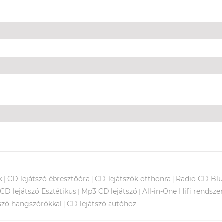
k
CD lejátszó ébresztőóra
CD-lejátszók otthonra
Radio CD Blu
|
|
|
CD lejátszó Esztétikus
Mp3 CD lejátszó
All-in-One Hifi rendsze
|
|
szó hangszórókkal
CD lejátszó autóhoz
|