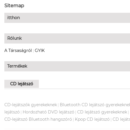
Sitemap
itthon
Rólunk
A Társaságról
GYIK
|
Termékek
CD lejátszó
CD-lejátszók gyerekeknek
Bluetooth CD lejátszó gyerekekne
|
lejátszó
Hordozható DVD lejátszó
CD lejátszó gyerekeknek
|
|
|
CD-lejátszó Bluetooth hangszóró
Kpop CD lejátszó
CD leját
|
|