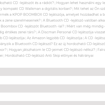
zható CD -lejátszót és a rádiót?
Hogyan lehet használni egy l
|
gy kompakt CD Walkman a digitális korban?
Mit tehet az Ön sz
|
ermék a KPOP BOOMBOX CD lejátszója, amelyet hozzáadhat a b
 a zene szerelmeseinek?
A Bluetooth CD -lejátszó valóban al
|
a Boombox CD -lejátszót Bluetooth -lal?
Miért van még mindig o
|
g értékes zenei társ?
A Discman Personal CD lejátszója visszat
|
b CD-lejátszója
Az Amazon legjobb CD -lejátszója
A CD -leját
|
|
iányzik a Bluetooth CD-lejátszó? Ez az új hordozható CD-lejátsz
akor?
Hogyan játszhatom le CD-jeimet CD-lejátszó nélkül?
Falr
|
|
ei
Hordozható CD-lejátszó Anti Skip előnyei és hátrányai
|