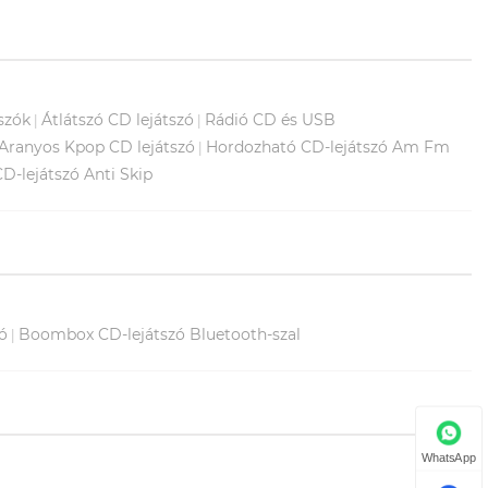
szók
Átlátszó CD lejátszó
Rádió CD és USB
|
|
Aranyos Kpop CD lejátszó
Hordozható CD-lejátszó Am Fm
|
D-lejátszó Anti Skip
ó
Boombox CD-lejátszó Bluetooth-szal
|
WhatsApp