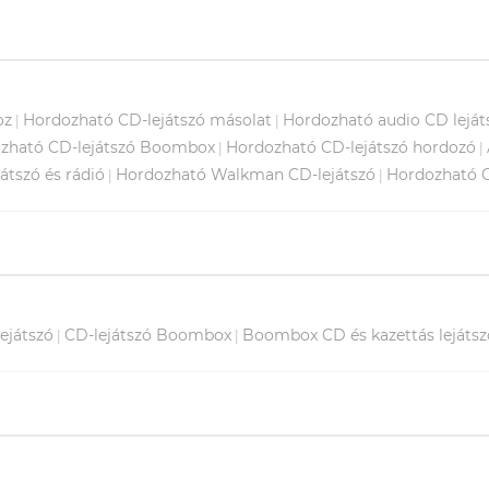
oz
Hordozható CD-lejátszó másolat
Hordozható audio CD leját
|
|
zható CD-lejátszó Boombox
Hordozható CD-lejátszó hordozó
|
|
átszó és rádió
Hordozható Walkman CD-lejátszó
Hordozható C
|
|
ejátszó
CD-lejátszó Boombox
Boombox CD és kazettás lejátsz
|
|