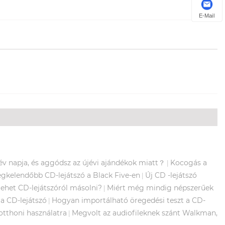
E-Mail
jév napja, és aggódsz az újévi ajándékok miatt？
Kocogás a
|
egkelendőbb CD-lejátszó a Black Five-en
Új CD -lejátszó
|
ehet CD-lejátszóról másolni?
Miért még mindig népszerűek
|
a CD-lejátszó
Hogyan importálható öregedési teszt a CD-
|
tthoni használatra
Megvolt az audiofileknek szánt Walkman,
|