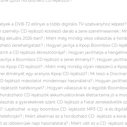
szunk Q200 hordozható CD-lejátszót?
elyek a DVB-T2 előnyei a többi digitális TV-szabványhoz képest?
 személyi CD-lejátszó kötelező darab a zene szerelmeseinek
Mi
|
ig aktuális 2026-ban?
Miért még mindig okos választás a hordo
|
zható zenehallgatást?
Hogyan javítja a Kpop Boombox CD-leját
|
utint a CD-lejátszó ébresztőórája?
Hogyan javíthatja a hangélmé
|
avítja a Boombox CD-lejátszó a zenei élményt?
Hogyan javítha
|
yos Kpop CD-lejátszó?
Miért még mindig olyan népszerű a Kpo
|
nei élményét egy aranyos Kpop CD-lejátszó?
Mi teszi a Discma
|
CD-lejátszó másolatot mindennapi használatra?
Hogyan javíthat
|
lejátszót hatékonyan?
Hogyan válasszuk ki a legjobb Boombox
|
 hordozható CD-lejátszók akkumulátorának élettartama jó a m
álasztás a gyerekeknek szánt CD-lejátszó a fiatal zenekedvelők 
n?
Lejátszhat -e egy boombox CD -lejátszót MP3 CD -k és digitáli
|
telefonján?
Miért alkalmas ez a hordozható CD -lejátszó a kora
|
ó az időskorúak napi használatára?
Miért vált ez a CD -lejátsz
|