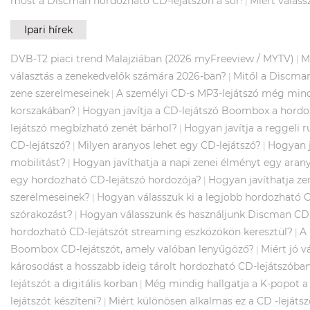
most a Discman hordozható CD-lejátszón a sor!
Miért válas
|
Ipari hírek
DVB-T2 piaci trend Malajziában (2026 myFreeview / MYTV)
M
|
választás a zenekedvelők számára 2026-ban?
Mitől a Discman
|
zene szerelmeseinek
A személyi CD-s MP3-lejátszó még mind
|
korszakában?
Hogyan javítja a CD-lejátszó Boombox a hordo
|
lejátszó megbízható zenét bárhol?
Hogyan javítja a reggeli r
|
CD-lejátszó?
Milyen aranyos lehet egy CD-lejátszó?
Hogyan j
|
|
mobilitást?
Hogyan javíthatja a napi zenei élményt egy aran
|
egy hordozható CD-lejátszó hordozója?
Hogyan javíthatja ze
|
szerelmeseinek?
Hogyan válasszuk ki a legjobb hordozható 
|
szórakozást?
Hogyan válasszunk és használjunk Discman CD-
|
hordozható CD-lejátszót streaming eszközökön keresztül?
A
|
Boombox CD-lejátszót, amely valóban lenyűgöző?
Miért jó v
|
károsodást a hosszabb ideig tárolt hordozható CD-lejátszóba
lejátszót a digitális korban
Még mindig hallgatja a K-popot a 
|
lejátszót készíteni?
Miért különösen alkalmas ez a CD -lejátsz
|