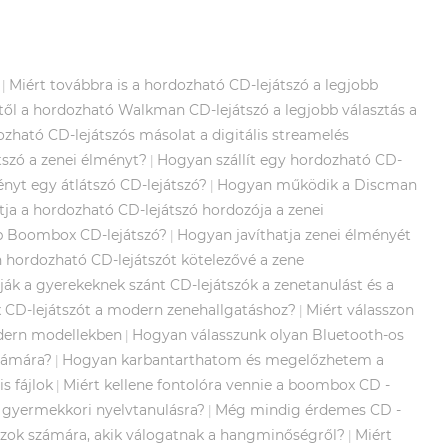
Miért továbbra is a hordozható CD-lejátszó a legjobb
|
től a hordozható Walkman CD-lejátszó a legjobb választás a
zható CD-lejátszós másolat a digitális streamelés
szó a zenei élményt?
Hogyan szállít egy hordozható CD-
|
nyt egy átlátszó CD-lejátszó?
Hogyan működik a Discman
|
tja a hordozható CD-lejátszó hordozója a zenei
p Boombox CD-lejátszó?
Hogyan javíthatja zenei élményét
|
n hordozható CD-lejátszót kötelezővé a zene
ják a gyerekeknek szánt CD-lejátszók a zenetanulást és a
 CD-lejátszót a modern zenehallgatáshoz?
Miért válasszon
|
odern modellekben
Hogyan válasszunk olyan Bluetooth-os
|
számára?
Hogyan karbantarthatom és megelőzhetem a
|
s fájlok
Miért kellene fontolóra vennie a boombox CD -
|
i gyermekkori nyelvtanulásra?
Még mindig érdemes CD -
|
ó azok számára, akik válogatnak a hangminőségről?
Miért
|