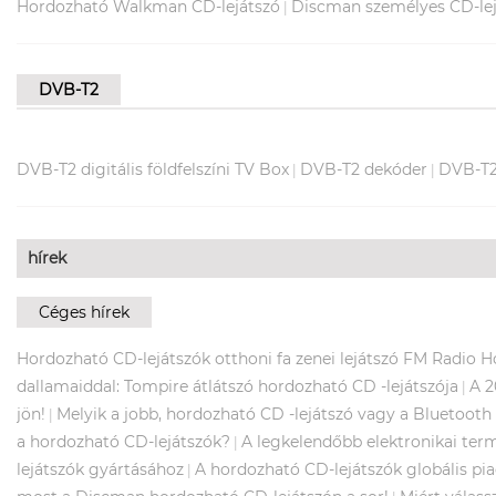
Hordozható Walkman CD-lejátszó
Discman személyes CD-lej
|
DVB-T2
DVB-T2 digitális földfelszíni TV Box
DVB-T2 dekóder
DVB-T2
|
|
hírek
Céges hírek
Hordozható CD-lejátszók otthoni fa zenei lejátszó FM Radi
dallamaiddal: Tompire átlátszó hordozható CD -lejátszója
A 2
|
jön!
Melyik a jobb, hordozható CD -lejátszó vagy a Bluetoot
|
a hordozható CD-lejátszók?
A legkelendőbb elektronikai te
|
lejátszók gyártásához
A hordozható CD-lejátszók globális p
|