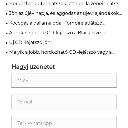
Hordozható CD-lejátszók otthoni fa zenei lejátszó
FM Radio Homewired és Remote Control-Walnut
Jön az újév napja, és aggódsz az újévi ajándékok
Brown számára
miatt？
Kocogás a dallamaiddal: Tompire átlátszó
hordozható CD -lejátszója
A legkelendőbb CD-lejátszó a Black Five-en
Új CD -lejátszó jön!
Melyik a jobb, hordozható CD -lejátszó vagy a
Bluetooth hangszóró?
Hagyj üzenetet