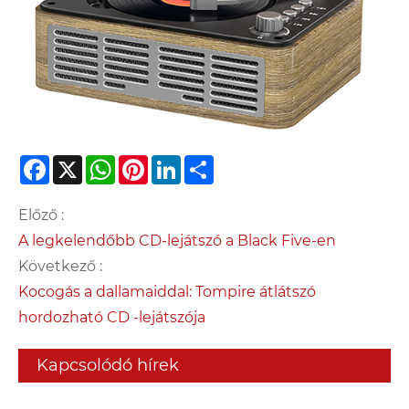
Facebook
X
WhatsApp
Pinterest
LinkedIn
Share
Előző :
A legkelendőbb CD-lejátszó a Black Five-en
Következő :
Kocogás a dallamaiddal: Tompire átlátszó
hordozható CD -lejátszója
Kapcsolódó hírek