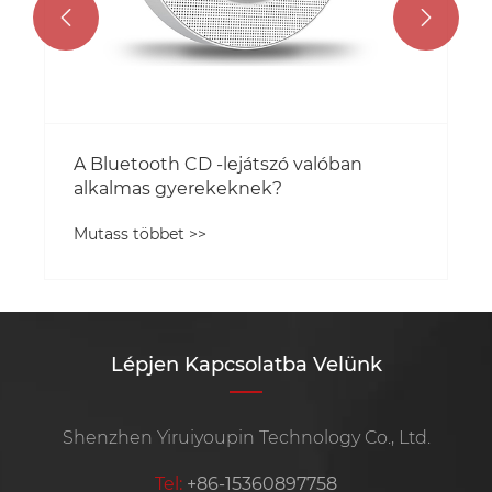


A Bluetooth CD -lejátszó valóban
alkalmas gyerekeknek?
Mutass többet >>
Lépjen Kapcsolatba Velünk
Shenzhen Yiruiyoupin Technology Co., Ltd.
Tel:
+86-15360897758