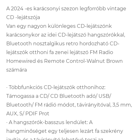
A 2024 -es karácsonyi szezon legforróbb vintage
CD -lejátszója
Van egy nagyon különleges CD-lejátszónk
karácsonykor az idei CD-lejátszó hangszórókkal,
Bluetooth nosztalgikus retro hordozható CD-
lejátszók otthoni fa zenei lejátszó FM Radio
Homewired és Remote Control-Walnut Brown
számára
· Többfunkciós CD-lejátszók otthonihoz:
Támogassa a CD/ CD Bluetooth adó/ USB/
Bluetooth/ FM rádió módot, távirányítóval, 3,5 mm,
AUX, S/ PDIF Prot
· A hangszórók-basszus lendület: A
hangminőséget egy teljesen lezárt fa szekrény
javítja, és a távirányító lehetővé teszi az