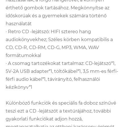
érthető gombok tartásához. Megkönnyítse az
időskorúak és a gyermekek számára történő
használatát
· Retro CD -lejátszó: HIFI sztereo hang
audiokönyvekhez; Széles körben kompatibilis a
CD, CD-R, CD-RM, CD-G, MP3, WMA, WAV
formátumokkal
· A csomag tartozékokat tartalmaz: CD-lejátszó*1,
5V-2A USB adapter*1, töltőkábel*1, 3,5 mm-es férfi-
férfi audio kábel*1, távirányító, felhasználói
kézikönyv*1
Különböző funkciók és speciális fa doboz színűvé
teszi ezt a CD -lejátszót a textúrájához, további
gyakorlati funkciókat adjon hozzá,
megtapasztalhatja az otthoni karácsony örömét,