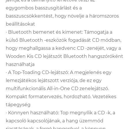
egygombos basszusgitárlást és a
basszuscsökkentést, hogy növelje a háromszoros
beállításokat
· Bluetooth bemenet és kimenet: Támogatja a
külső Bluetooth -eszközök fogadását CD módban,
hogy meghallgassa a kedvenc CD -zenéjét, vagy a
Wooden Kis CD lejátszót Bluetooth hangszóróként
használhatja
· A Top-Toading CD-lejátszó: A megjelenés egy
lemezjátékos lejátszott verziója, de ez egy
multifunkcionális All-in-One CD zenelejátszó.
Kompakt formatervezés, hordozható. Vezetékes
tápegység
· Könnyen használható: Top megnyílik a CD -k, a
kapcsoló kapcsolójának, a hang üzemmód
riasztásának, a forgó hangerővel, a könnyen