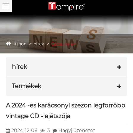
itthon
hírek
Céges hírek
hírek
Termékek
A 2024 -es karácsonyi szezon legforróbb
vintage CD -lejátszója
2024-12-06
3
Hagyj üzenetet