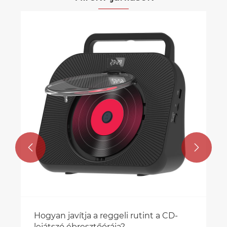


Hogyan javítja a reggeli rutint a CD-
lejátszó ébresztőórája?