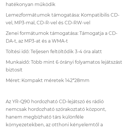
hatékonyan működik
Lemezformátumok támogatása: Kompatibilis CD-
vel, MP3-mal, CD-R-vel és CD-RW-vel
Zenei formátumok támogatása: Támogatja a CD-
DA-t, az MP3-at és a WMA-t
Töltési idő: Teljesen feltöltődik 3-4 óra alatt
Munkaidő: Több mint 6 órányi folyamatos lejátszást
biztosít
Méret: Kompakt méretek 142*28mm
Az YR-Q90 hordozható CD-lejátszó és rádió
nemcsak hordozható szórakoztató központ,
hanem megbízható társ különféle
környezetekben, az otthoni kényelemtől a