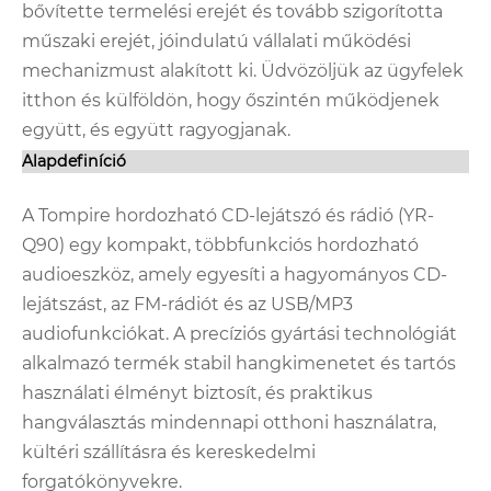
bővítette termelési erejét és tovább szigorította
műszaki erejét, jóindulatú vállalati működési
mechanizmust alakított ki. Üdvözöljük az ügyfelek
itthon és külföldön, hogy őszintén működjenek
együtt, és együtt ragyogjanak.
Alapdefiníció
A Tompire hordozható CD-lejátszó és rádió (YR-
Q90) egy kompakt, többfunkciós hordozható
audioeszköz, amely egyesíti a hagyományos CD-
lejátszást, az FM-rádiót és az USB/MP3
audiofunkciókat. A precíziós gyártási technológiát
alkalmazó termék stabil hangkimenetet és tartós
használati élményt biztosít, és praktikus
hangválasztás mindennapi otthoni használatra,
kültéri szállításra és kereskedelmi
forgatókönyvekre.