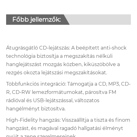
Főbb jellemzők:
Átugrásgátló CD-lejátszás: A beépített anti-shock
technológia biztosítja a megszakítás nélküli
hanglejátszást mozgás közben, kiküszöbölve a
rezgés okozta lejátszási megszakításokat.
Többfunkciós integráció: Támogatja a CD, MP3, CD-
R, CD-RW lemezformátumokat, párosítva FM
rádióval és USB-lejátszással, változatos
hangélményt biztosítva.
High-Fidelity hangzás: Visszaállítja a tiszta és finom
hangzást, és magával ragadó hallgatási élményt
nyújt a zene szerelmeseinek.