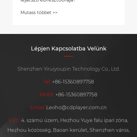
Mutass többet >>
Lépjen Kapcsolatba Velünk
Shenzhen Yiruiyoupin Technology Co., Ltd.
Tel:
+86-15360897758
Mobil:
+86-15360897758
Email:
Leoho@cdplayer.com.cn
Cím:
4. számú üzem, Hezhou Yuye falu ipari zóna,
Hezhou közösség, Baoan kerület, Shenzhen város,