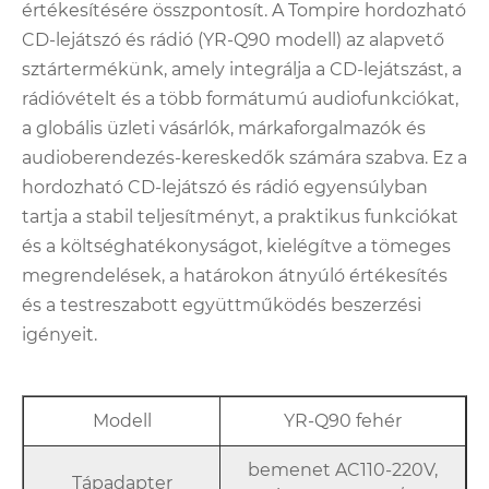
értékesítésére összpontosít. A Tompire hordozható
CD-lejátszó és rádió (YR-Q90 modell) az alapvető
sztártermékünk, amely integrálja a CD-lejátszást, a
rádióvételt és a több formátumú audiofunkciókat,
a globális üzleti vásárlók, márkaforgalmazók és
audioberendezés-kereskedők számára szabva. Ez a
hordozható CD-lejátszó és rádió egyensúlyban
tartja a stabil teljesítményt, a praktikus funkciókat
és a költséghatékonyságot, kielégítve a tömeges
megrendelések, a határokon átnyúló értékesítés
és a testreszabott együttműködés beszerzési
igényeit.
Modell
YR-Q90 fehér
bemenet AC110-220V,
Tápadapter