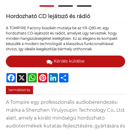
Hordozható CD lejátszó és rádió
A TOMPIRE Factory büszkén mutatja be az YR-Q90-et, egy
hordozható CD-lejátszót és rádiót, amelyet úgy terveztek, hogy
minden hangszükségletet kielégítsen. Ez az elegáns és kompakt
készülék a modern technológiát a klasszikus funkcionalitással
ötvözi, így ideális kiegészítője bármely otthonnak.
Kérdés küldése
Facebook
X
WhatsApp
Pinterest
LinkedIn
Share
termékleírás
A Tompire egy professzionális audioberendezés-
márka a Shenzhen Yiruiyoupin Technology Co., Ltd.
alatt, amely a kiváló minőségű hordozható
audiotermékek kutatás-fejlesztésére, gyártására és