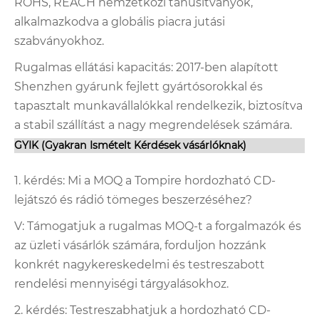
ROHS, REACH nemzetközi tanúsítványok,
alkalmazkodva a globális piacra jutási
szabványokhoz.
Rugalmas ellátási kapacitás: 2017-ben alapított
Shenzhen gyárunk fejlett gyártósorokkal és
tapasztalt munkavállalókkal rendelkezik, biztosítva
a stabil szállítást a nagy megrendelések számára.
GYIK (Gyakran Ismételt Kérdések vásárlóknak)
1. kérdés: Mi a MOQ a Tompire hordozható CD-
lejátszó és rádió tömeges beszerzéséhez?
V: Támogatjuk a rugalmas MOQ-t a forgalmazók és
az üzleti vásárlók számára, forduljon hozzánk
konkrét nagykereskedelmi és testreszabott
rendelési mennyiségi tárgyalásokhoz.
2. kérdés: Testreszabhatjuk a hordozható CD-