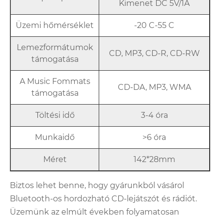
Kimenet DC 5V/1A
Üzemi hőmérséklet
-20 C-55 C
Lemezformátumok
CD, MP3, CD-R, CD-RW
támogatása
A Music Fommats
CD-DA, MP3, WMA
támogatása
Töltési idő
3-4 óra
Munkaidő
>6 óra
Méret
142*28mm
Biztos lehet benne, hogy gyárunkból vásárol
Bluetooth-os hordozható CD-lejátszót és rádiót.
Üzemünk az elmúlt években folyamatosan