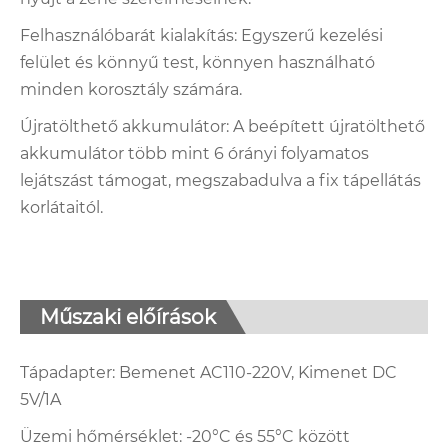
Felhasználóbarát kialakítás: Egyszerű kezelési
felület és könnyű test, könnyen használható
minden korosztály számára.
Újratölthető akkumulátor: A beépített újratölthető
akkumulátor több mint 6 órányi folyamatos
lejátszást támogat, megszabadulva a fix tápellátás
korlátaitól.
Műszaki előírások
Tápadapter: Bemenet AC110-220V, Kimenet DC
5V/1A
Üzemi hőmérséklet: -20°C és 55°C között