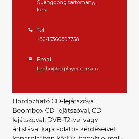
Guangdong tartomány,
Kína
Tel

+86-15360897758
Email

Leoho@cdplayer.com.cn
Hordozható CD-lejátszóval,
Boombox CD-lejátszóval, CD-
lejátszóval, DVB-T2-vel vagy
árlistával kapcsolatos kérdéseivel
kapcsolatban kérjük, hagyja e-mail-