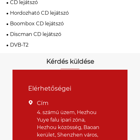
CD lejátszó
Hordozható CD lejátszó
Boombox CD lejátszó
Discman CD lejátszó
DVB-T2
Kérdés küldése
Elérhetőségei
Cím

4. számú üzem, Hezhou
Yuye falu ipari zóna,
Hezhou közösség, Baoan
kerület, Shenzhen város,