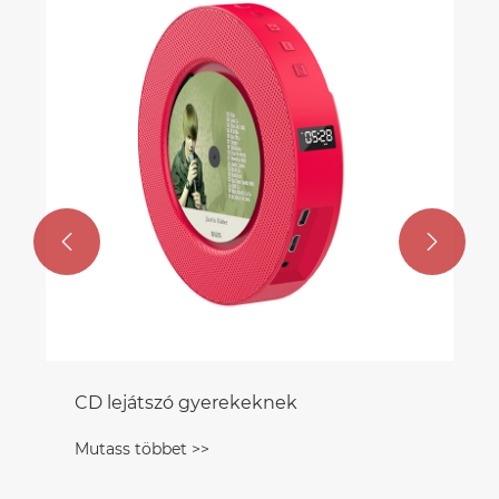
Rádió CD és USB lejátszó
Mutass többet >>

