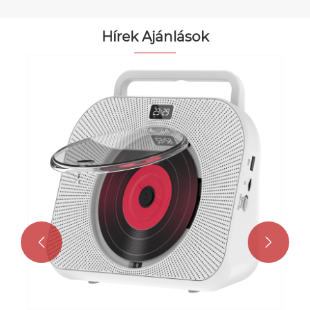
Hírek Ajánlások
A személyi CD-s MP3-lejátszó még
mindig aktuális 2026-ban?
Mutass többet >>

