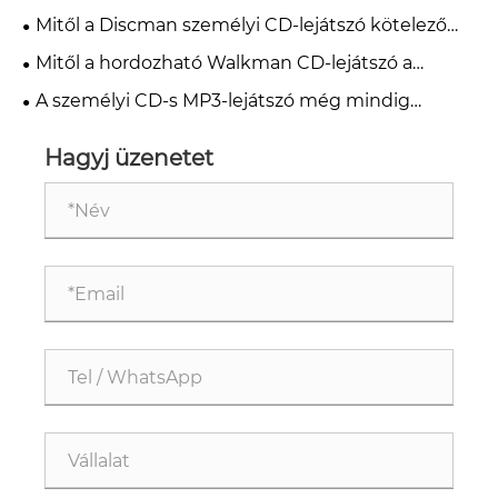
legjobb választás a zenekedvelők számára 2026-
Mitől a Discman személyi CD-lejátszó kötelező
ban?
darab a zene szerelmeseinek
Mitől a hordozható Walkman CD-lejátszó a
legjobb választás a zene szerelmeseinek
A személyi CD-s MP3-lejátszó még mindig
aktuális 2026-ban?
Hagyj üzenetet