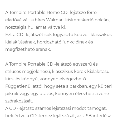
A Tompire Portable Home CD -lejátszó forró
eladóvá vált a híres Walmart kiskereskedő polcán,
nosztalgia hullámát váltva ki.
Ezt a CD -lejátszót sok fogyasztó kedveli klasszikus
kialakításának, hordozható funkcióinak és
megfizethető árának.
A Tompire Portable CD -lejátszó egyszerű és
stílusos megjelenésű, klasszikus kerek kialakítású,
kicsi és könnyű, könnyen elvégezhető.
Függetlenül attól, hogy séta a parkban, egy kültéri
piknik vagy egy utazás, könnyen élvezheti a zene
szórakozását.
A CD -lejátszó számos lejátszási módot támogat,
beleértve a CD -lemez lejátszását, az USB interfész