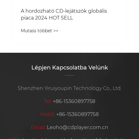
Lépjen Kapcsolatba Velünk
Shenzhen Yiruiyoupin Technology Co., Ltd.
Tel:
+86-15360897758
Mobil:
+86-15360897758
Email:
Leoho@cdplayer.com.cn