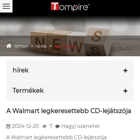
itthon
hírek
Ipari hírek
hírek
Termékek
A Walmart legkeresettebb CD-lejátszója
2024-12-20
7
Hagyj üzenetet
A Walmart legkeresettebb CD-lejátszója