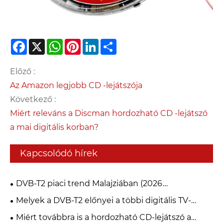
Facebook
X
WhatsApp
Pinterest
LinkedIn
Share
Előző :
Az Amazon legjobb CD -lejátszója
Következő :
Miért releváns a Discman hordozható CD -lejátszó
a mai digitális korban?
Kapcsolódó hírek
DVB-T2 piaci trend Malajziában (2026
myFreeview / MYTV)
Melyek a DVB-T2 előnyei a többi digitális TV-
szabványhoz képest?
Miért továbbra is a hordozható CD-lejátszó a